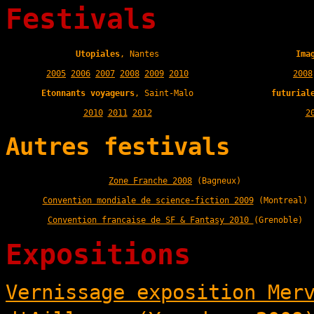
Festivals
Utopiales
, Nantes
Ima
2005
2006
2007
2008
2009
2010
2008
Etonnants voyageurs
, Saint-Malo
futurial
2010
2011
2012
2
Autres festivals
Zone Franche 2008
(Bagneux)
Convention mondiale de science-fiction 2009
(Montreal)
Convention francaise de SF & Fantasy 2010
(Grenoble)
Expositions
Vernissage exposition Mer